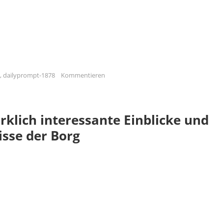
,
dailyprompt-1878
Kommentieren
klich interessante Einblicke und
sse der Borg