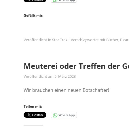
Gefällt mir:
Veröffentlicht in
Star Trek
Verschlagwortet mit
Bücher
,
Picar
Meuterei oder Treffen der 
Veröffentlicht am
5. März 2023
Wir brauchen einen neuen Botschafter!
Teilen mit:
WhatsApp