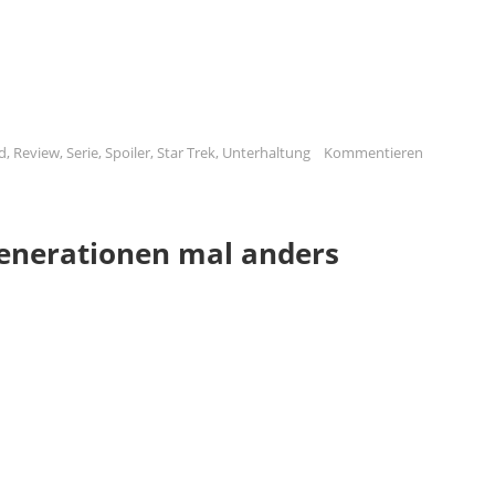
d
,
Review
,
Serie
,
Spoiler
,
Star Trek
,
Unterhaltung
Kommentieren
Generationen mal anders