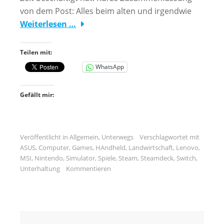
von dem Post: Alles beim alten und irgendwie
Weiterlesen …
Teilen mit:
WhatsApp
Gefällt mir:
Veröffentlicht in
Allgemein
,
Unterwegs
Verschlagwortet mit
ASUS
,
Computer
,
Games
,
HAndheld
,
Landwirtschaft
,
Lenovo
,
MSI
,
Nintendo
,
Simulator
,
Spiele
,
Steam
,
Steamdeck
,
Switch
,
Unterhaltung
Kommentieren