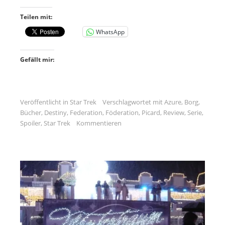
Teilen mit:
WhatsApp
Gefällt mir:
Veröffentlicht in
Star Trek
Verschlagwortet mit
Azure
,
Borg
,
Bücher
,
Destiny
,
Federation
,
Föderation
,
Picard
,
Review
,
Serie
,
Spoiler
,
Star Trek
Kommentieren