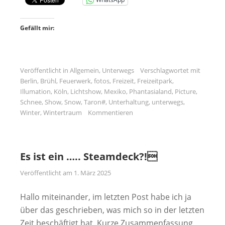
Gefällt mir:
Veröffentlicht in
Allgemein
,
Unterwegs
Verschlagwortet mit
Berlin
,
Brühl
,
Feuerwerk
,
fotos
,
Freizeit
,
Freizeitpark
,
Illumation
,
Köln
,
Lichtshow
,
Mexiko
,
Phantasialand
,
Picture
,
Schnee
,
Show
,
Snow
,
Taron#
,
Unterhaltung
,
unterwegs
,
Winter
,
Wintertraum
Kommentieren
Es ist ein ….. Steamdeck?!
Veröffentlicht am
1. März 2025
Hallo miteinander, im letzten Post habe ich ja
über das geschrieben, was mich so in der letzten
Zeit beschäftigt hat. Kurze Zusammenfassung